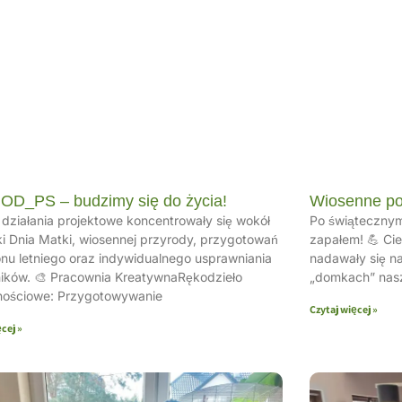
 OD_PS – budzimy się do życia!
Wiosenne po
działania projektowe koncentrowały się wokół
Po świątecznym
i Dnia Matki, wiosennej przyrody, przygotowań
zapałem! 💪 Cie
nu letniego oraz indywidualnego usprawniania
nadawały się n
ików. 🎨 Pracownia KreatywnaRękodzieło
„domkach” nasz
nościowe: Przygotowywanie
Czytaj więcej »
cej »