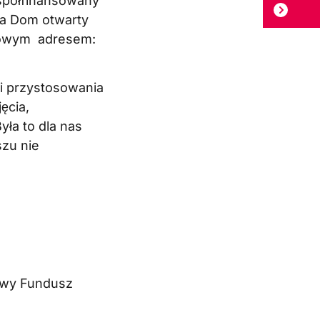
współfinansowany
ta Dom otwarty
 nowym adresem:
i przystosowania
ęcia,
ła to dla nas
szu nie
owy Fundusz