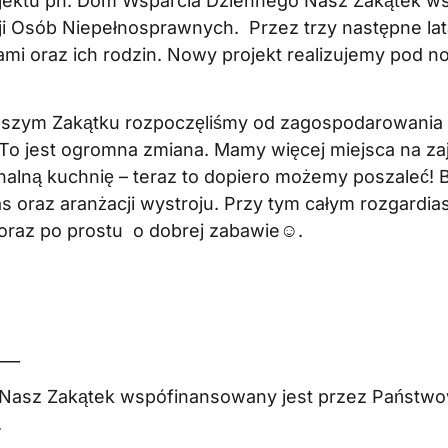
projektu pn. Dom Wsparcia Dziennego Nasz Zakątek 
ji Osób Niepełnosprawnych. Przez trzy następne la
ami oraz ich rodzin. Nowy projekt realizujemy pod
szym Zakątku rozpoczęliśmy od zagospodarowania 
o jest ogromna zmiana. Mamy więcej miejsca na zaj
alną kuchnię – teraz to dopiero możemy poszaleć! By
s oraz aranżacji wystroju. Przy tym całym rozgardia
oraz po prostu o dobrej zabawie☺.
___
 Nasz Zakątek wspófinansowany jest przez Państw
.