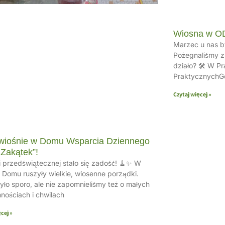
Wiosna w O
Marzec u nas by
Pożegnaliśmy zi
działo? 🛠 W P
PraktycznychG
Czytaj więcej »
wiośnie w Domu Wsparcia Dziennego
Zakątek”!
i przedświątecznej stało się zadość! 🧹✨ W
Domu ruszyły wielkie, wiosenne porządki.
yło sporo, ale nie zapomnieliśmy też o małych
nościach i chwilach
cej »