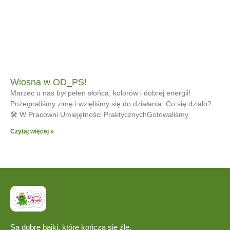
Wiosna w OD_PS!
Marzec u nas był pełen słońca, kolorów i dobrej energii!
Pożegnaliśmy zimę i wzięliśmy się do działania. Co się działo?
🛠 W Pracowni Umiejętności PraktycznychGotowaliśmy
Czytaj więcej »
Są dobre bajki, które kończą się źle.