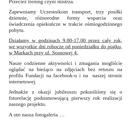
Przecież trening czyni mistrza.
Zapewniamy Uczestnikom transport, trzy posiłki
dziennie, różnorodne formy wsparcia oraz
świadczenia opiekuńcze w trakcie ośmiogodzinnego
pobytu.
Działamy w godzinach 9.00-17.00 przez cały rok,
we wszystkie dni robocze od poniedziałku do piątku,
w Markach przy ul. Sosnowej 4.
Nasze codzienne aktywności i zmagania mogliście
oglądać na bieżąco na zdjęciach bez retuszu na
profilu Fundacji na facebook-u i na naszej stronie
internetowej.
Jednakże z okazji jubileuszu pokusiliśmy się o
fotorelację podsumowującą pierwszy rok realizacji
naszego projektu.
A oto nasza fotogaleria …