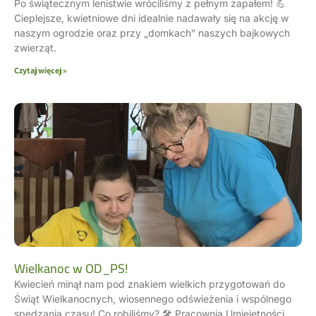
Po świątecznym lenistwie wróciliśmy z pełnym zapałem! 💪
Cieplejsze, kwietniowe dni idealnie nadawały się na akcję w
naszym ogrodzie oraz przy „domkach” naszych bajkowych
zwierząt.
Czytaj więcej »
Wielkanoc w OD_PS!
Kwiecień minął nam pod znakiem wielkich przygotowań do
Świąt Wielkanocnych, wiosennego odświeżenia i wspólnego
spędzania czasu! Co robiliśmy? 🛠 Pracownia Umiejętności