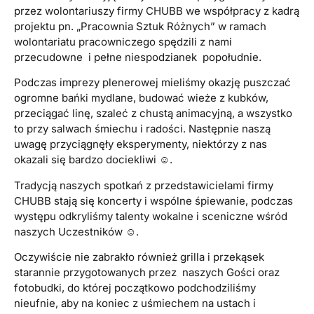
przez wolontariuszy firmy CHUBB we współpracy z kadrą
projektu pn. „Pracownia Sztuk Różnych” w ramach
wolontariatu pracowniczego spędzili z nami
przecudowne i pełne niespodzianek popołudnie.
Podczas imprezy plenerowej mieliśmy okazję puszczać
ogromne bańki mydlane, budować wieże z kubków,
przeciągać linę, szaleć z chustą animacyjną, a wszystko
to przy salwach śmiechu i radości. Następnie naszą
uwagę przyciągnęły eksperymenty, niektórzy z nas
okazali się bardzo dociekliwi ☺.
Tradycją naszych spotkań z przedstawicielami firmy
CHUBB stają się koncerty i wspólne śpiewanie, podczas
występu odkryliśmy talenty wokalne i sceniczne wśród
naszych Uczestników ☺.
Oczywiście nie zabrakło również grilla i przekąsek
starannie przygotowanych przez naszych Gości oraz
fotobudki, do której początkowo podchodziliśmy
nieufnie, aby na koniec z uśmiechem na ustach i