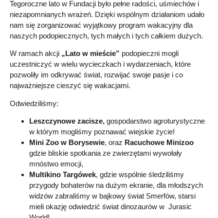
Tegoroczne lato w Fundacji było pełne radości, uśmiechów i
niezapomnianych wrażeń. Dzięki wspólnym działaniom udało
nam się zorganizować wyjątkowy program wakacyjny dla
naszych podopiecznych, tych małych i tych całkiem dużych.
W ramach akcji
„Lato w mieście”
podopieczni mogli
uczestniczyć w wielu wycieczkach i wydarzeniach, które
pozwoliły im odkrywać świat, rozwijać swoje pasje i co
najważniejsze cieszyć się wakacjami.
Odwiedziliśmy:
Leszczynowe zacisze,
gospodarstwo agroturystyczne
w którym mogliśmy poznawać wiejskie życie!
Mini Zoo w Borysewie
, oraz
Racuchowe Minizoo
gdzie bliskie spotkania ze zwierzętami wywołały
mnóstwo emocji,
Multikino Targówek
, gdzie wspólnie śledziliśmy
przygody bohaterów na dużym ekranie, dla młodszych
widzów zabraliśmy w bajkowy świat Smerfów, starsi
mieli okazję odwiedzić świat dinozaurów w Jurasic
World!