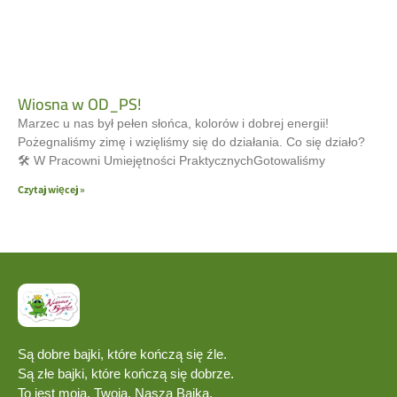
Wiosna w OD_PS!
Marzec u nas był pełen słońca, kolorów i dobrej energii!
Pożegnaliśmy zimę i wzięliśmy się do działania. Co się działo?
🛠 W Pracowni Umiejętności PraktycznychGotowaliśmy
Czytaj więcej »
Są dobre bajki, które kończą się źle.
Są złe bajki, które kończą się dobrze.
To jest moja, Twoja, Nasza Bajka.