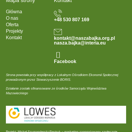
Mapa strony
Kontakt
Główna
O nas
+48 530 807 169
Oferta
Projekty
Kontakt
kontakt@naszabajka.org.pl
nasza.bajka@interia.eu
Facebook
Strona powstała przy współpracy z Lokalnym Ośrodkiem Ekonomii Społecznej
prowadzonym przez Stowarzyszenie BORIS.
Działanie zostało sfinansowane ze środków Samorządu Województwa
Mazowieckiego
Projekt:
Michał Szymanderski-Pastryk – marketing zaangażowany społecznie