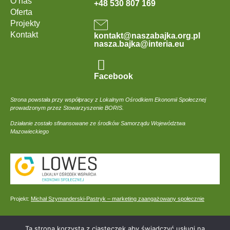
O nas
+48 530 807 169
Oferta
Projekty
Kontakt
kontakt@naszabajka.org.pl
nasza.bajka@interia.eu
Facebook
Strona powstała przy współpracy z Lokalnym Ośrodkiem Ekonomii Społecznej
prowadzonym przez Stowarzyszenie BORIS.
Działanie zostało sfinansowane ze środków Samorządu Województwa
Mazowieckiego
Projekt:
Michał Szymanderski-Pastryk – marketing zaangażowany społecznie
Ta strona korzysta z ciasteczek aby świadczyć usługi na